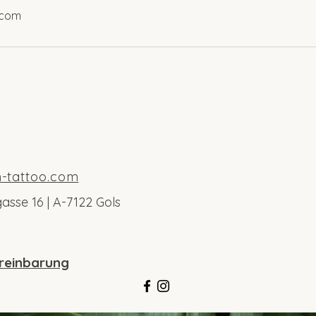
.com
-tattoo.com
asse 16 |
A-7122 Gols
ereinbarung