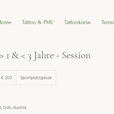
Home
Tattoo & PMU
Tattookurse
Term
> 1 & < 3 Jahre - Session
0
ro
€ 200
Sportplatzgasse
, Gols, Austria