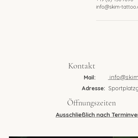
M
info@skim-tattoo
i
n
.
Kontakt
info@skim
Mail:
Adresse:
Sportplatzg
Öffnungszeiten
Ausschließlich nach Terminv