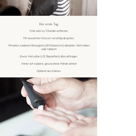
Der erste Tag
Folie nach ca. 3 Stunden entfernen.
Mit lauwarmen Wasser vorsichtig abspülen.
Mit einem sauberen Einwegtuch (zB Küchenrolle) abtupfen. Nicht reiben
oder rubbeln!
Etwas Heilsalbe (z.B. Bepanthen) dünn auftragen.
lmmer auf saubere, gewaschene Hände achten!
Optional neu folieren.