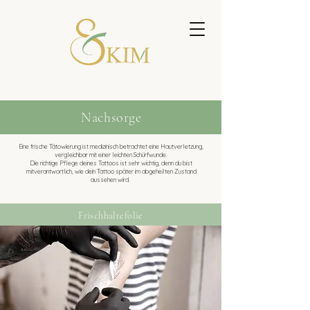
Nachsorge
Eine frische Tätowierung ist medizinisch betrachtet eine Hautverletzung,
vergleichbar mit einer leichten Schürfwunde.
Die richtige Pflege deines Tattoos ist sehr wichtig, denn du bist
mitverantwortlich, wie dein Tattoo später im abgeheilten Zustand
aussehen wird.
Frischhaltefolie