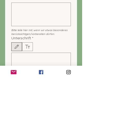
Bitte teile hier mit, wenn wir etwas besonderes 
berücksichtigen/vorbereiten dürfen.
Unterschrift
*
Zeichenmodus ausgewählt. Zum Zeichnen ist eine Maus oder ein Tastaturfeld erforderlich.
Mit meiner Unterschrift bestätige ich, dass ich 
mich verbindlich und kostenpflichtig für den 
oben genannten Kurs am angegebenen Termin 
anmelde.
Festpreis