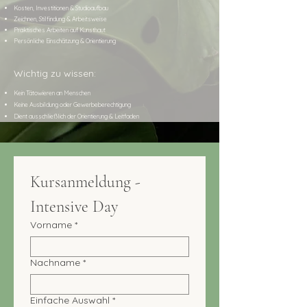
Kosten, Investitionen & Studioaufbau
Zeichnen, Stilfindung & Arbeitsweise
Praktisches Arbeiten auf Kunsthaut
Persönliche Einschätzung & Orientierung
Wichtig zu wissen:
Kein Tätowieren an Menschen
Keine Ausbildung oder Gewerbeberechtigung
Dient ausschließlich der Orientierung & Leitfaden
Kursanmeldung - 
Intensive Day
Vorname
*
Nachname
*
Einfache Auswahl
*