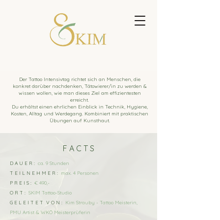
Der Tattoo Intensivtag richtet sich an Menschen, die
konkret darüber nachdenken, Tätowierer/in zu werden &
wissen wollen, wie man dieses Ziel am effizientesten
erreicht.
Du erhältst einen ehrlichen Einblick in Technik, Hygiene,
Kosten, Alltag und Werdegang. Kombiniert mit praktischen
Übungen auf Kunsthaut.
F A C T S
D A U E R :
ca. 9 Stunden​
T E I L N E H M E R :
max. 4 Personen
P R E I S :
€ 490,-
O R T :
SKIM Tattoo-Studio
G E L E I T E T V O N :
Kim Strauby - Tattoo Meisterin,
PMU Artist & WKÖ Meisterprüferin